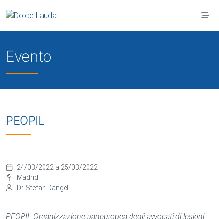
Vai al contenuto principale
Evento
PEOPIL
24/03/2022 a 25/03/2022
Madrid
Dr. Stefan Dangel
PEOPIL Organizzazione paneuropea degli avvocati di lesioni