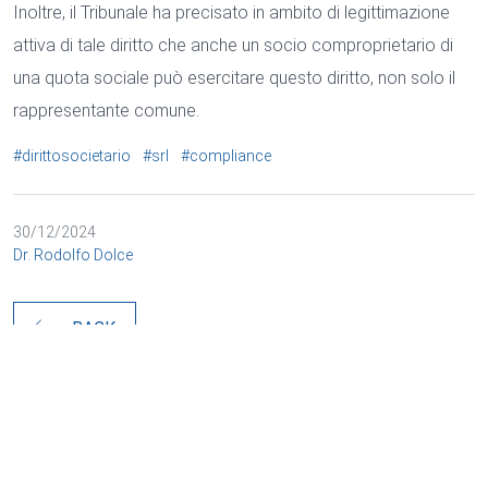
Inoltre, il Tribunale ha precisato in ambito di legittimazione
attiva di tale diritto che anche un socio comproprietario di
una quota sociale può esercitare questo diritto, non solo il
rappresentante comune.
#dirittosocietario
#srl
#compliance
30/12/2024
Dr. Rodolfo Dolce
BACK
Cookie e trattamento dei dati
Necessario
Marketing
DEUTSCH
Annunci personalizzati
ENGLISH