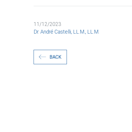
11/12/2023
Dr. André Castelli, LL.M., LL.M.
BACK
Cookie e trattamento dei dati
DEUTSCH
ENGLISH
Necessario
Marketing
Annunci pe