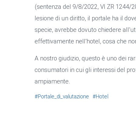
(sentenza del 9/8/2022, VI ZR 1244/20
lesione di un diritto, il portale ha il d
specie, avrebbe dovuto chiedere all’ut
effettivamente nell’hotel, cosa che n
A nostro giudizio, questo è uno dei rari 
consumatori in cui gli interessi del p
ampiamente.
#Portale_di_valutazione
#Hotel
Cookie e trattamento dei dati
08/02/2023