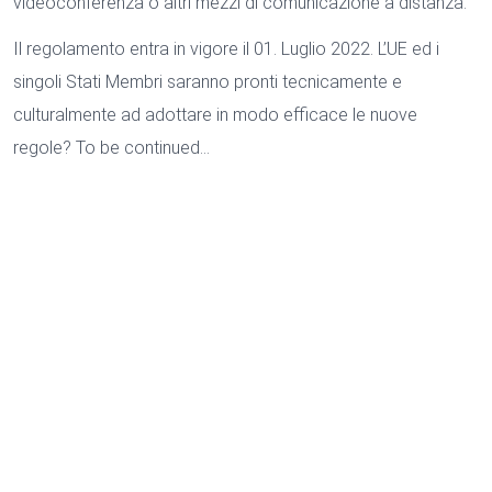
videoconferenza o altri mezzi di comunicazione a distanza.
Il regolamento entra in vigore il 01. Luglio 2022. L’UE ed i
singoli Stati Membri saranno pronti tecnicamente e
culturalmente ad adottare in modo efficace le nuove
regole? To be continued…
Cookie e trattamento dei dati
16/09/2021
Dott.ssa Marilena Bacci
Necessario
Marketing
BACK
Annunci personalizzati
Dati degli utenti per gli annunci
Analisi
Utilizziamo i cookie come parte della nostra analisi web al fine di
DEUTSCH
migliorare costantemente il nostro sito web per voi. Scegliete se
ENGLISH