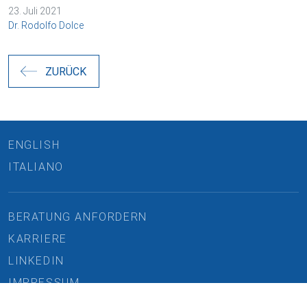
23. Juli 2021
Dr. Rodolfo Dolce
ZURÜCK
ENGLISH
ITALIANO
BERATUNG ANFORDERN
KARRIERE
LINKEDIN
IMPRESSUM
DATENSCHUTZ