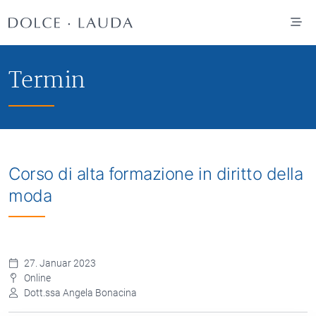
Zum Hauptinhalt springen
Termin
Corso di alta formazione in diritto della
moda
27. Januar 2023
Online
Dott.ssa Angela Bonacina