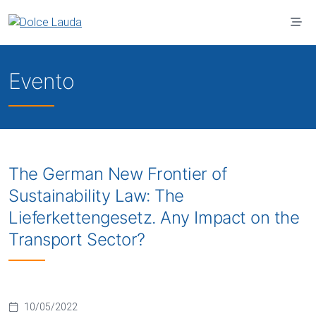
Vai al contenuto principale
Evento
The German New Frontier of
Sustainability Law: The
Lieferkettengesetz. Any Impact on the
Transport Sector?
10/05/2022