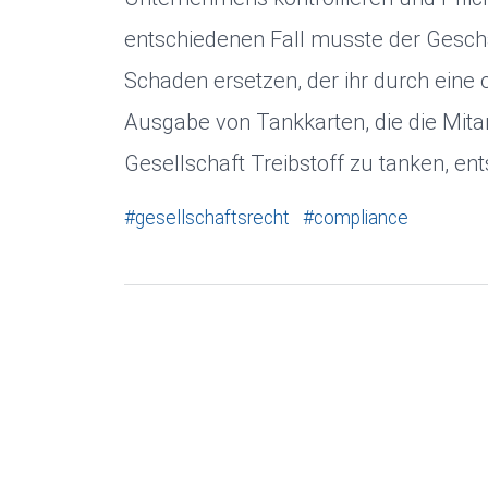
entschiedenen Fall musste der Geschä
Schaden ersetzen, der ihr durch eine 
Ausgabe von Tankkarten, die die Mitar
Gesellschaft Treibstoff zu tanken, en
#gesellschaftsrecht
#compliance
13. Juni 2023
Cookies und Datenverarbeitung
Dott. Martin Cordella
Notwendige
Marketing
Personalisie
ZURÜCK
Wir verwenden Cookies im Rahmen der Web-Analy