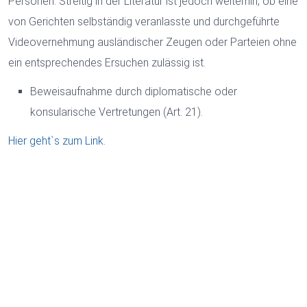
Personen. Streitig in der Literatur ist jedoch weiterhin, ob eine
von Gerichten selbständig veranlasste und durchgeführte
Videovernehmung ausländischer Zeugen oder Parteien ohne
ein entsprechendes Ersuchen zulässig ist.
Beweisaufnahme durch diplomatische oder
konsularische Vertretungen (Art. 21).
Hier geht`s zum Link.
Cookies und Datenverarbeitung
31. Mai 2022
Notwendige
Dott. Martin Cordella
Marketing
Personalisierte Anzeigen
ZURÜCK
Nutzerdaten für Anzeigen
Analyse
Wir verwenden Cookies im Rahmen der Web-Analyse, um unsere