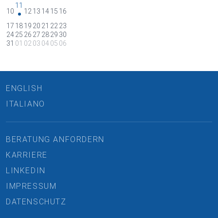
11
10
12
13
14
15
16
•
17
18
19
20
21
22
23
24
25
26
27
28
29
30
31
01
02
03
04
05
06
ENGLISH
ITALIANO
BERATUNG ANFORDERN
KARRIERE
LINKEDIN
IMPRESSUM
DATENSCHUTZ