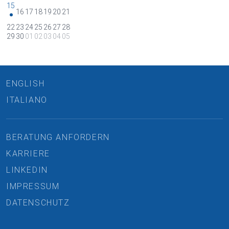
15
16
17
18
19
20
21
•
22
23
24
25
26
27
28
29
30
01
02
03
04
05
ENGLISH
ITALIANO
BERATUNG ANFORDERN
KARRIERE
LINKEDIN
IMPRESSUM
DATENSCHUTZ