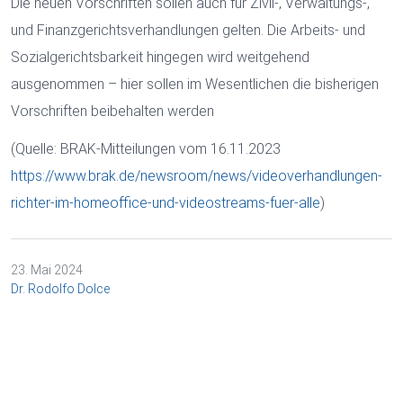
Die neuen Vorschriften sollen auch für Zivil-, Verwaltungs-,
und Finanzgerichtsverhandlungen gelten. Die Arbeits- und
Sozialgerichtsbarkeit hingegen wird weitgehend
ausgenommen – hier sollen im Wesentlichen die bisherigen
Vorschriften beibehalten werden
(Quelle: BRAK-Mitteilungen vom 16.11.2023
https://www.brak.de/newsroom/news/videoverhandlungen-
richter-im-homeoffice-und-videostreams-fuer-alle
)
23. Mai 2024
Dr. Rodolfo Dolce
ZURÜCK
Cookies und Datenverarbeitung
Notwendige