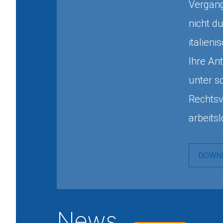
Vergang
nicht d
italien
Ihre An
unter s
Rechtsv
arbeitsl
DOWNL
News