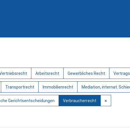
Vertriebsrecht
Arbeitsrecht
Gewerbliches Recht
Vertrags
Transportrecht
Immobilienrecht
Mediation, internat. Schi
×
sche Gerichtsentscheidungen
Verbraucherrecht