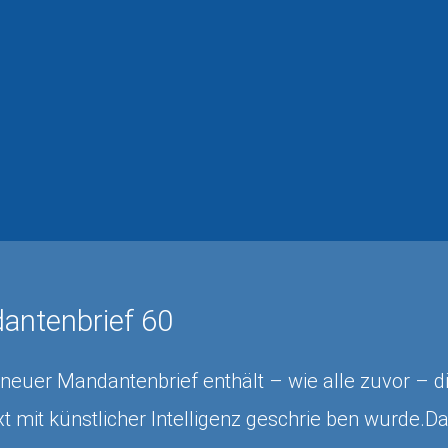
antenbrief 60
neuer Mandantenbrief enthält – wie alle zuvor – di
t mit künstlicher Intelligenz geschrie ben wurde.Das