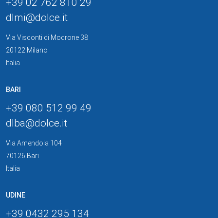
+39 02 762 810 29
dlmi
@
dolce
.
it
Via Visconti di Modrone 38
20122 Milano
Italia
BARI
+39 080 512 99 49
dlba
@
dolce
.
it
Via Amendola 104
70126 Bari
Italia
UDINE
+39 0432 295 134